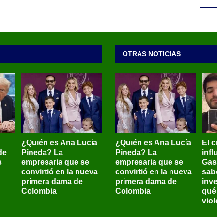
OTRAS NOTICIAS
¿Quién es Ana Lucía
¿Quién es Ana Lucía
El c
de
Pineda? La
Pineda? La
inf
s
empresaria que se
empresaria que se
Gas
convirtió en la nueva
convirtió en la nueva
sab
primera dama de
primera dama de
inve
Colombia
Colombia
qué
viol