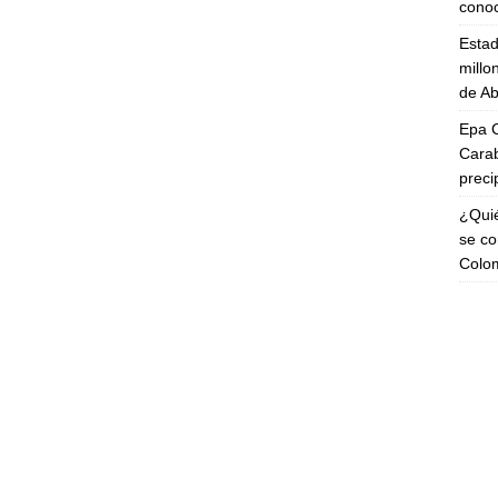
cono
Esta
millo
de Ab
Epa C
Carab
preci
¿Quié
se co
Colo