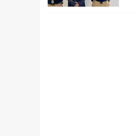
[ 8 de agosto de 2026 ]
Epa Colomb
episodios que precipitaron su sali