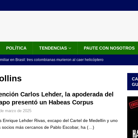
POLÍTICA
TENDENCIAS
PAUTE CON NOSOTROS
miliar en Brasil: tres colombianas murieron al caer helicóptero
años
INTERNACIONALES
llins
CA
os 18 ministros que posesionó Abelardo De La Espriella: nombres,
G
ención Carlos Lehder, la apoderada del
apo presentó un Habeas Corpus
isión de De La Espriella: trasladan a 117 presos de alto perfil; estos
de marzo de 2025
ICIALES
s Enrique Lehder Rivas, excapo del Cartel de Medellín y uno
idos anuncia paquete de US$1.000 millones para fortalecer la
s socios más cercanos de Pablo Escobar, ha
(…)
 de la Espriella
LO ÚLTIMO