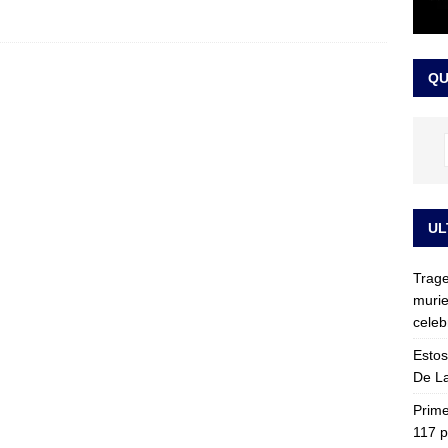
ia fue trasladada de la Escuela de Carabineros a La Picaleña: los
da de Bogotá
JUDICIALES
QU
UL
Trage
murie
celeb
Estos
De La
Prime
117 p