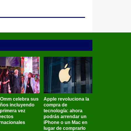
BOmm celebra sus
Apple revoluciona la
años incluyendo
compra de
 primera vez
tecnología: ahora
yectos
podrás arrendar un
ernacionales
iPhone o un Mac en
lugar de comprarlo