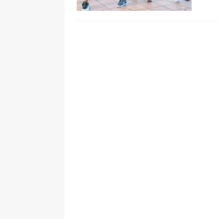
pone bajo la lupa a nuevo proveed
[ 6 de agosto de 2026 ]
Cali se ali
De La Espriella en la Arena USC