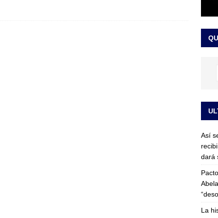
or vinculado al entramado empresarial
JUDICIALES
sta para la posesión presidencial: así será la investidura de Abelardo
QU
LO ÚLTIMO
UL
Así s
recib
dará 
Pacto
Abela
“deso
La hi