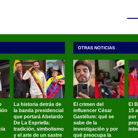
OTRAS NOTICIAS
o
La historia detrás de
El crimen del
El 
sión
la banda presidencial
influencer César
15 
que portará Abelardo
Gastélum: qué se
por
De La Espriella:
sabe de la
pro
ia
tradición, simbolismo
investigación y por
int
y el arte de un sastre
qué preocupa la