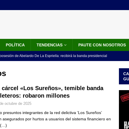
POLÍTICA
TENDENCIAS
PAUTE CON NOSOTROS
 posesión de Abelardo De La Espriella: recibirá la banda presidencial
iscurso en el Cantón Pichincha
LO ÚLTIMO
os
CA
rico no asistirá a la posesión de Abelardo de la Espriella y llama a
G
l Congreso
LO ÚLTIMO
a cárcel «Los Sureños», temible banda
fleteros: robaron millones
 detrás de la banda presidencial que portará Abelardo De La
de octubre de 2025
el arte de un sastre colombiano reconocido en el mundo
LO
o presuntos integrantes de la red delictiva ‘Los Sureños’
n asegurados por hurtos a usuarios del sistema financiero en
ink: Fiscalía amplía investigación por presunto lavado de activos y
(…)