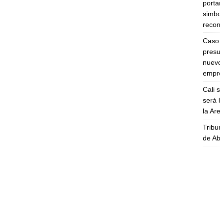
porta
simbo
recon
Caso 
presu
nuevo
empre
Cali 
será 
la A
Tribu
de Ab