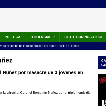
POLÍTICA
TENDENCIAS
PAUTE CON NOSOTROS
do el tiempo de la recuperación del orden”: así fue el primer
lla como presidente de Colombia
JUDICIALES
uñez
CA
 la Espriella ya es presidente de Colombia: recibió la banda
G
LO ÚLTIMO
el Núñez por masacre de 3 jóvenes en
 posesión de Abelardo De La Espriella: recibirá la banda presidencial
iscurso en el Cantón Pichincha
LO ÚLTIMO
 a la cárcel al Coronel Benjamín Nuñez por el triple homicidio
rico no asistirá a la posesión de Abelardo de la Espriella y llama a
l Congreso
LO ÚLTIMO