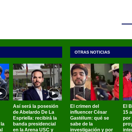
OTRAS NOTICIAS
Así será la posesión
El crimen del
El 
de Abelardo De La
influencer César
15 
Espriella: recibirá la
Gastélum: qué se
por
la
banda presidencial
sabe de la
pro
al
en la Arena USC y
investigación y por
int