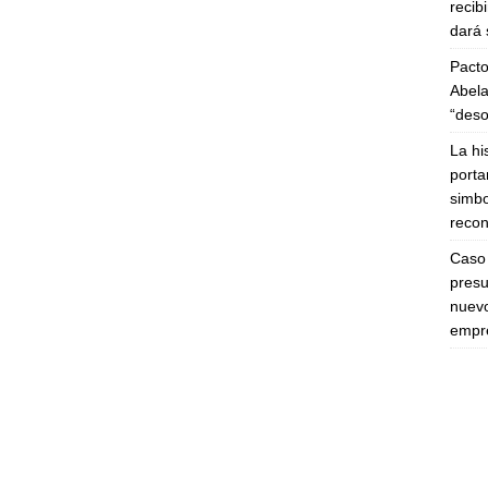
recib
dará 
Pacto
Abela
“deso
La hi
porta
simbo
recon
Caso 
presu
nuevo
empre