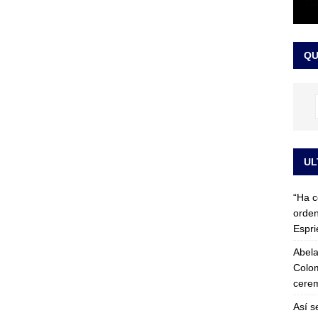
 detrás de la banda presidencial que portará Abelardo De La
el arte de un sastre colombiano reconocido en el mundo
LO
QU
UL
“Ha c
orden
Espri
Abela
Colom
cerem
Así s