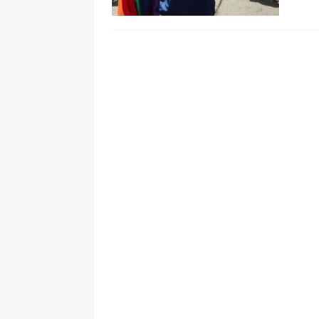
pone bajo la lupa a nuevo proveed
[ 6 de agosto de 2026 ]
Cali se ali
De La Espriella en la Arena USC