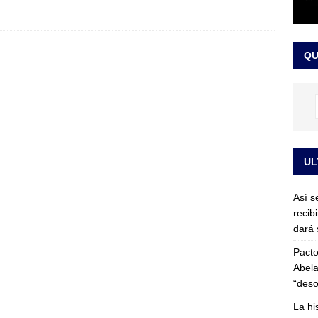
or vinculado al entramado empresarial
JUDICIALES
sta para la posesión presidencial: así será la investidura de Abelardo
QU
LO ÚLTIMO
UL
Así s
recib
dará 
Pacto
Abela
“deso
La hi