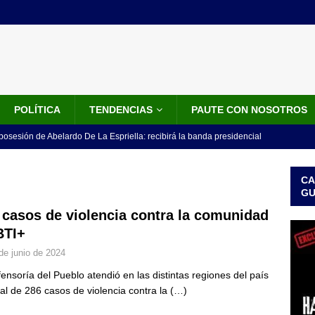
POLÍTICA
TENDENCIAS
PAUTE CON NOSOTROS
 posesión de Abelardo De La Espriella: recibirá la banda presidencial
iscurso en el Cantón Pichincha
LO ÚLTIMO
CA
rico no asistirá a la posesión de Abelardo de la Espriella y llama a
G
l Congreso
LO ÚLTIMO
 casos de violencia contra la comunidad
TI+
 detrás de la banda presidencial que portará Abelardo De La
de junio de 2024
el arte de un sastre colombiano reconocido en el mundo
LO
fensoría del Pueblo atendió en las distintas regiones del país
tal de 286 casos de violencia contra la
(…)
ink: Fiscalía amplía investigación por presunto lavado de activos y