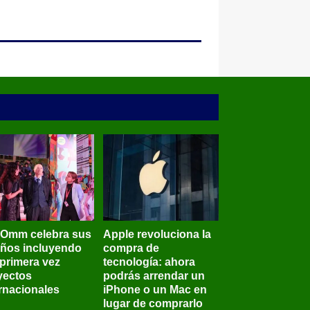
BOmm celebra sus
Apple revoluciona la
años incluyendo
compra de
 primera vez
tecnología: ahora
yectos
podrás arrendar un
ernacionales
iPhone o un Mac en
lugar de comprarlo