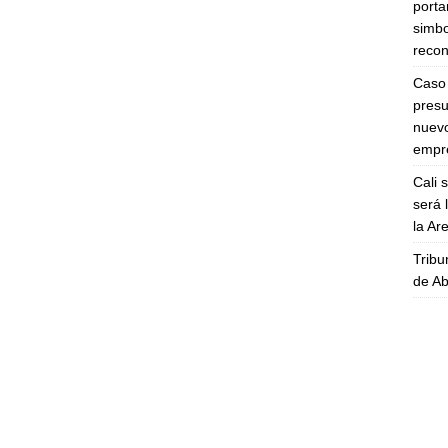
porta
simbo
recon
Caso 
presu
nuevo
empre
Cali 
será 
la A
Tribu
de Ab