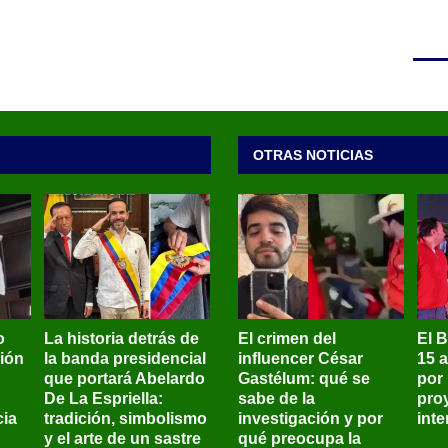
OTRAS NOTICIAS
o
La historia detrás de
El crimen del
El 
sión
la banda presidencial
influencer César
15 
que portará Abelardo
Gastélum: qué se
por
De La Espriella:
sabe de la
pro
ia
tradición, simbolismo
investigación y por
int
y el arte de un sastre
qué preocupa la