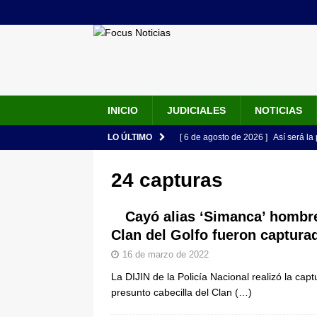
INICIO
JUDICIALES
NOTICIAS
LO ÚLTIMO
[ 6 de agosto de 2026 ]
Así será la
en la Arena USC y dará su primer d
24 capturas
[ 6 de agosto de 2026 ]
Pacto Histó
una “desobediencia civil” desde e
Cayó alias ‘Simanca’ hombre
Clan del Golfo fueron captura
[ 6 de agosto de 2026 ]
La historia
16 de marzo de 2022
Espriella: tradición, simbolismo y 
La DIJIN de la Policía Nacional realizó la ca
ÚLTIMO
presunto cabecilla del Clan
(…)
[ 6 de agosto de 2026 ]
Caso Lili P