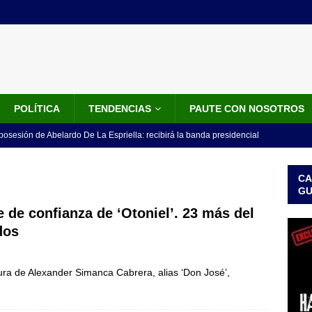
POLÍTICA
TENDENCIAS
PAUTE CON NOSOTROS
 posesión de Abelardo De La Espriella: recibirá la banda presidencial
iscurso en el Cantón Pichincha
LO ÚLTIMO
CA
rico no asistirá a la posesión de Abelardo de la Espriella y llama a
G
l Congreso
LO ÚLTIMO
 de confianza de ‘Otoniel’. 23 más del
dos
 detrás de la banda presidencial que portará Abelardo De La
el arte de un sastre colombiano reconocido en el mundo
LO
ptura de Alexander Simanca Cabrera, alias ‘Don José’,
ink: Fiscalía amplía investigación por presunto lavado de activos y