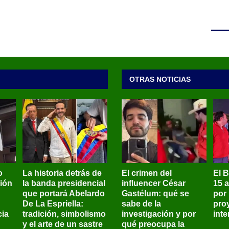
OTRAS NOTICIAS
o
La historia detrás de
El crimen del
El 
sión
la banda presidencial
influencer César
15 
que portará Abelardo
Gastélum: qué se
por
De La Espriella:
sabe de la
pro
ia
tradición, simbolismo
investigación y por
int
y el arte de un sastre
qué preocupa la