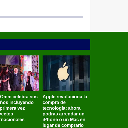
BOmm celebra sus
Apple revoluciona la
años incluyendo
compra de
 primera vez
tecnología: ahora
yectos
podrás arrendar un
ernacionales
iPhone o un Mac en
lugar de comprarlo