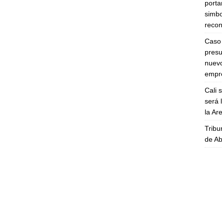
porta
simbo
recon
Caso 
presu
nuevo
empre
Cali 
será 
la A
Tribu
de Ab