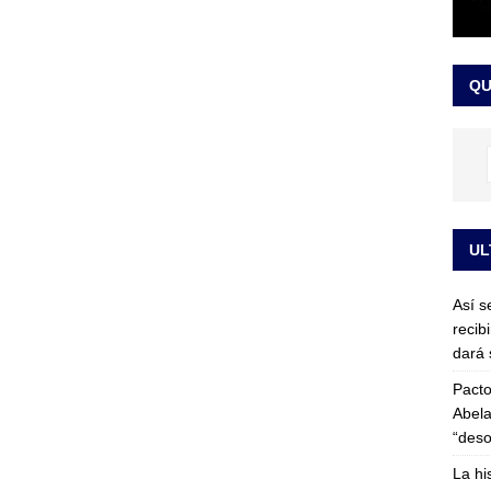
or vinculado al entramado empresarial
JUDICIALES
sta para la posesión presidencial: así será la investidura de Abelardo
QU
LO ÚLTIMO
UL
Así s
recib
dará 
Pacto
Abela
“deso
La hi