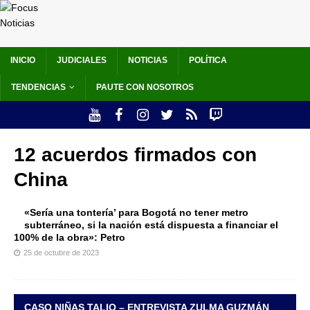
INICIO
JUDICIALES
NOTICIAS
POLÍTICA
TENDENCIAS
PAUTE CON NOSOTROS
12 acuerdos firmados con
China
«Sería una tontería’ para Bogotá no tener metro
subterráneo, si la nación está dispuesta a financiar el
100% de la obra»: Petro
25 de octubre de 2023
CASO NIÑAS TALIO – ENTREVISTA ZULMA GUZMÁN