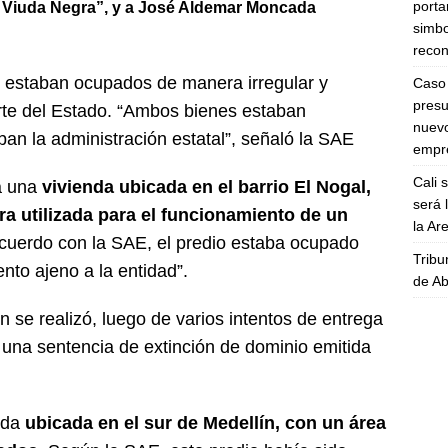
porta
a Viuda Negra”, y a José Aldemar Moncada
simbo
recon
s estaban ocupados de manera irregular y
Caso 
presu
arte del Estado. “Ambos bienes estaban
nuevo
aban la administración estatal”, señaló la SAE
empre
Cali 
a una
vivienda ubicada en el barrio El Nogal,
será 
ra utilizada para el funcionamiento de un
la A
acuerdo con la SAE, el predio estaba ocupado
Tribu
nto ajeno a la entidad”.
de Ab
n se realizó, luego de varios intentos de entrega
 una sentencia de extinción de dominio emitida
nda
ubicada en el sur de Medellín, con un área