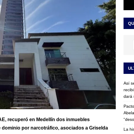
or vinculado al entramado empresarial
JUDICIALES
sta para la posesión presidencial: así será la investidura de Abelardo
QU
LO ÚLTIMO
UL
Así s
recib
dará 
Pacto
Abela
“deso
AE, recuperó en Medellín dos inmuebles
 dominio por narcotráfico, asociados a Griselda
La hi