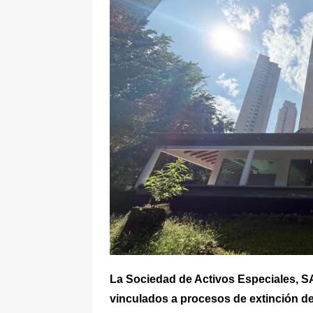
pone bajo la lupa a nuevo proveed
[ 6 de agosto de 2026 ]
Cali se ali
De La Espriella en la Arena USC
La Sociedad de Activos Especiales, S
vinculados a procesos de extinción de