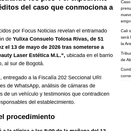
Caso 
inéditos del caso que conmociona a
presu
nuevo
empre
idos por Focus Noticias revelan el entramado
Cali 
será 
ión de
Yulixa Consuelo Tolosa Rivas, de 51
la A
vez el 13 de mayo de 2026 tras someterse a
Tribu
Beauty Laser Estética M.L.”,
ubicada en el barrio
de Ab
o, al sur de Bogotá.
Comba
corre
1, entregado a la Fiscalía 202 Seccional URI
jes de WhatsApp, análisis de cámaras de
 de un vehículo y testimonios que contradicen
responsables del establecimiento.
del procedimiento