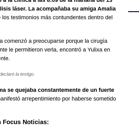
 a la clínica a las 8:09 de la mañana del 13
ólisis láser. La acompañaba su amiga Amalia
 los testimonios más contundentes dentro del
ía comenzó a preocuparse porque la cirugía
e le permitieron verla, encontró a Yulixa en
ente.
 declaró la testigo.
ima se quejaba constantemente de un fuerte
anifestó arrepentimiento por haberse sometido
n Focus Noticias: