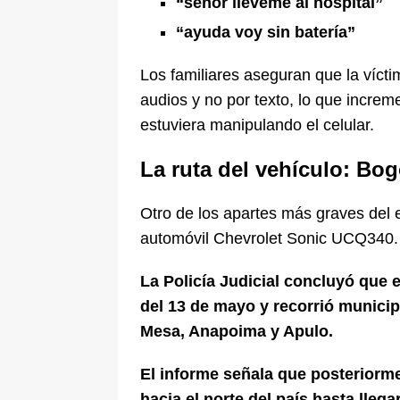
“señor lléveme al hospital”
“ayuda voy sin batería”
Los familiares aseguran que la víc
audios y no por texto, lo que incre
estuviera manipulando el celular.
La ruta del vehículo: Bo
Otro de los apartes más graves del e
automóvil Chevrolet Sonic UCQ340.
La Policía Judicial concluyó que e
del 13 de mayo y recorrió munic
Mesa, Anapoima y Apulo.
El informe señala que posteriorm
hacia el norte del país hasta llega