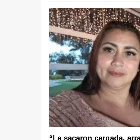
De La Espriella en la Arena USC
[ 6 de agosto de 2026 ]
Tribunal ni
en Cali
JUDICIALES
“La sacaron cargada, arra