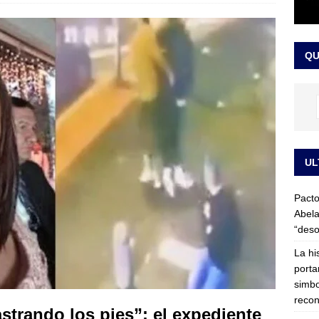
LO ÚLTIMO
ega medida cautelar sobre la posesión de Abelardo de la Espriella
QU
UL
Pacto
Abela
“deso
La hi
porta
simbo
recon
strando los pies”: el expediente