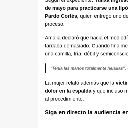
Según el expediente,
Yulixa ingresó
de mayo para practicarse una lip
Pardo Cortés,
quien entregó uno de
proceso.
Amalia declaró que hacia el mediod
tardaba demasiado. Cuando finalment
una camilla, fría, débil y semiconsci
“
Tenía las manos totalmente heladas”
,
La mujer relató además que la
víct
dolor en la espalda
y que incluso m
al procedimiento.
Siga en directo la audiencia e