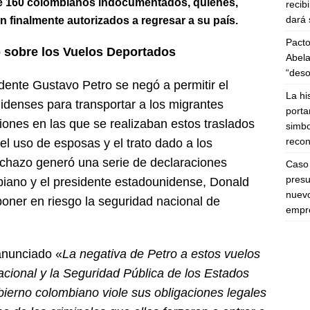
e 160 colombianos indocumentados, quienes,
recib
dará 
 finalmente autorizados a regresar a su país.
Pacto
to sobre los Vuelos Deportados
Abela
“deso
ente Gustavo Petro se negó a permitir el
La hi
idenses para transportar a los migrantes
porta
iones en las que se realizaban estos traslados
simbo
recon
l uso de esposas y el trato dado a los
echazo generó una serie de declaraciones
Caso 
presu
biano y el presidente estadounidense, Donald
nuevo
oner en riesgo la seguridad nacional de
empre
anunciado «
La negativa de Petro a estos vuelos
acional y la Seguridad Pública de los Estados
ierno colombiano viole sus obligaciones legales