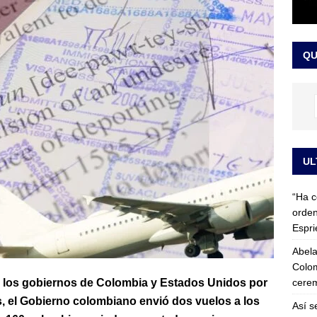
 detrás de la banda presidencial que portará Abelardo De La
el arte de un sastre colombiano reconocido en el mundo
LO
QU
UL
“Ha c
orden
Espri
Abela
Colom
cerem
re los gobiernos de Colombia y Estados Unidos por
s, el Gobierno colombiano envió dos vuelos a los
Así s