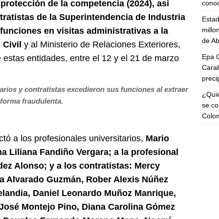
protección de la competencia (2024), así
cono
tratistas de la Superintendencia de Industria
Esta
millo
 funciones en visitas administrativas a la
de Ab
 Civil
y al Ministerio de Relaciones Exteriores,
Epa C
 estas entidades, entre el 12 y el 21 de marzo
Carab
preci
arios y contratistas excedieron sus funciones al extraer
¿Quié
forma fraudulenta.
se co
Colo
ctó a los profesionales universitarios,
Mario
 Liliana Fandiño Vergara; a la profesional
ez Alonso; y a los contratistas: Mercy
a Alvarado Guzmán, Rober Alexis Núñez
Velandia, Daniel Leonardo Muñoz Manrique,
 José Montejo Pino, Diana Carolina Gómez