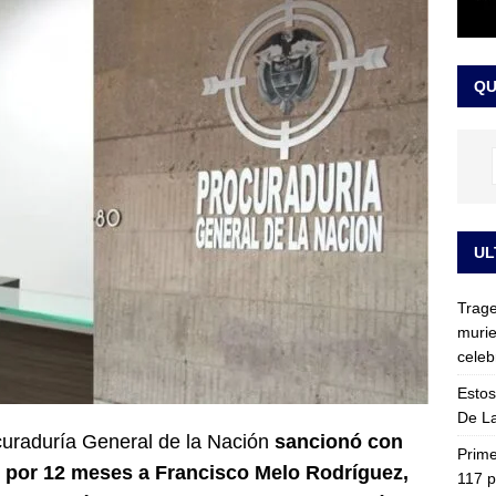
ia fue trasladada de la Escuela de Carabineros a La Picaleña: los
da de Bogotá
JUDICIALES
QU
UL
Trage
murie
celeb
Estos
De La
ocuraduría General de la Nación
sancionó con
Prime
l por 12 meses a Francisco Melo Rodríguez,
117 p