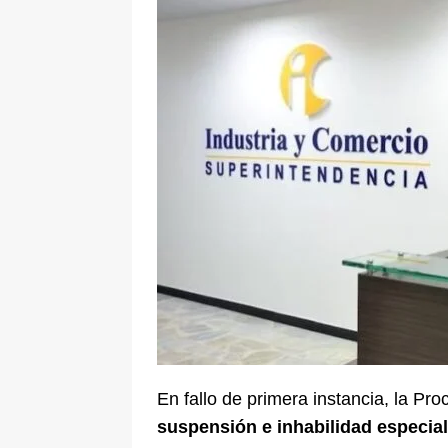
[ 8 de agosto de 2026 ]
Epa Colomb
episodios que precipitaron su sali
En fallo de primera instancia, la Pr
suspensión e inhabilidad especia