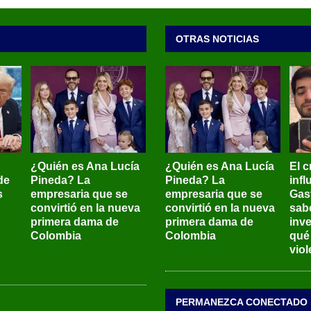
OTRAS NOTICIAS
¿Quién es Ana Lucía
¿Quién es Ana Lucía
El c
de
Pineda? La
Pineda? La
inf
s
empresaria que se
empresaria que se
Gas
convirtió en la nueva
convirtió en la nueva
sab
primera dama de
primera dama de
inve
Colombia
Colombia
qué
viol
PERMANEZCA CONECTADO