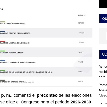
or vinculado al entramado empresarial
JUDICIALES
sta para la posesión presidencial: así será la investidura de Abelardo
QU
LO ÚLTIMO
UL
Así s
recib
dará 
Pacto
Abela
 p. m.
, comenzó el
preconteo
de las elecciones
“deso
 se elige el Congreso para el periodo
2026-2030
La hi