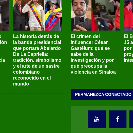
o
La historia detrás de
El crimen del
El 
sión
la banda presidencial
influencer César
15 
que portará Abelardo
Gastélum: qué se
por
De La Espriella:
sabe de la
pro
ia
tradición, simbolismo
investigación y por
int
y el arte de un sastre
qué preocupa la
colombiano
violencia en Sinaloa
reconocido en el
mundo
PERMANEZCA CONECTADO