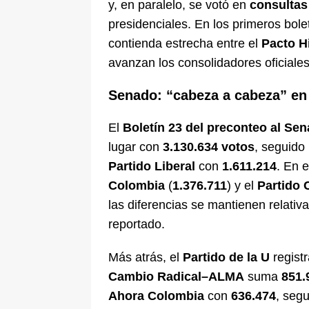
y, en paralelo, se votó en
consultas 
presidenciales. En los primeros bole
contienda estrecha entre el
Pacto H
avanzan los consolidadores oficiales
Senado: “cabeza a cabeza” en 
El
Boletín 23 del preconteo al Se
lugar con
3.130.634 votos
, seguido
Partido Liberal
con
1.611.214
. En 
Colombia
(
1.376.711
) y el
Partido 
las diferencias se mantienen relativ
reportado.
Más atrás, el
Partido de la U
regist
Cambio Radical–ALMA
suma
851.
Ahora Colombia
con
636.474
, seg