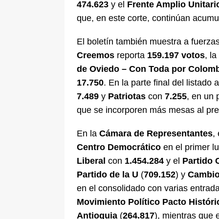
474.623
y el
Frente Amplio Unitari
que, en este corte, continúan acum
El boletín también muestra a fuerz
Creemos
reporta
159.197 votos
, la
de Oviedo – Con Toda por Colom
17.750
. En la parte final del listad
7.489
y
Patriotas
con
7.255
, en un
que se incorporen más mesas al pre
En la
Cámara de Representantes
,
Centro Democrático
en el primer l
Liberal
con
1.454.284
y el
Partido 
Partido de la U
(
709.152
) y
Cambio
en el consolidado con varias entradas
Movimiento Político Pacto Históri
Antioquia
(
264.817
), mientras que 