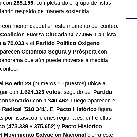
o
con
265.156
, completando el grupo de listas
ulando respaldo de manera sostenida.
as con menor caudal en este momento del conteo:
Coalición Fuerza Ciudadana
77.055
,
La Lista
bia
70.033
y el
Partido Político Oxígeno
o aparecen
Colombia Segura y Próspera
con
 panorama que aún puede moverse a medida
conteo.
 el
Boletín 23
(primeros 10 puestos) ubica al
ugar con
1.624.325 votos
, seguido del
Partido
Conservador
con
1.340.462
. Luego aparecen el
 Radical
(
518.341
). El
Pacto Histórico
figura
 por listas/coaliciones regionales, entre ellas
co
(
473.339
y
375.652
) y
Pacto Histórico
el
Movimiento Salvación Nacional
cierra este