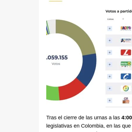
pone bajo la lupa a nuevo proveed
[ 6 de agosto de 2026 ]
Cali se ali
De La Espriella en la Arena USC
Tras el cierre de las urnas a las
4:00
legislativas en Colombia, en las que