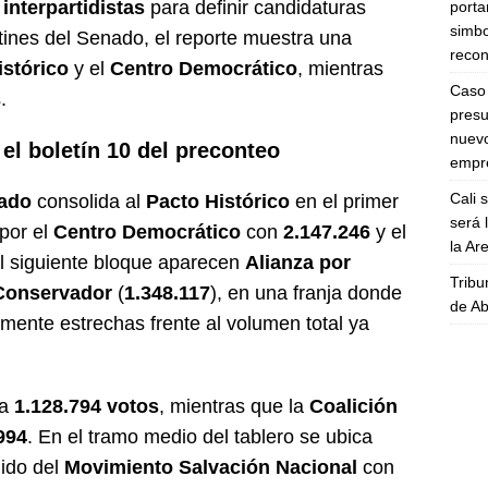
interpartidistas
para definir candidaturas
porta
simbo
tines del Senado, el reporte muestra una
recon
istórico
y el
Centro Democrático
, mientras
Caso 
.
presu
nuevo
el boletín 10 del preconteo
empre
Cali 
nado
consolida al
Pacto Histórico
en el primer
será 
 por el
Centro Democrático
con
2.147.246
y el
la A
el siguiente bloque aparecen
Alianza por
Tribu
Conservador
(
1.348.117
), en una franja donde
de Ab
amente estrechas frente al volumen total ya
ra
1.128.794 votos
, mientras que la
Coalición
994
. En el tramo medio del tablero se ubica
uido del
Movimiento Salvación Nacional
con