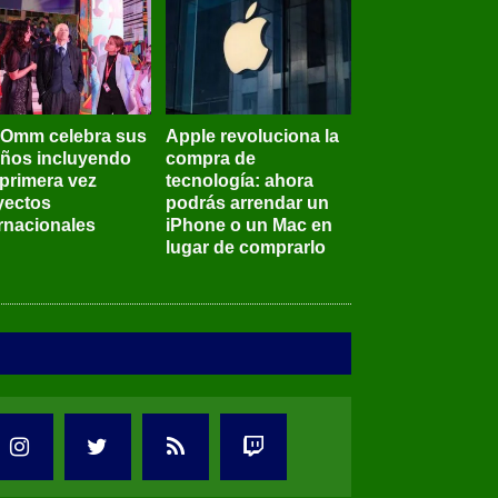
BOmm celebra sus
Apple revoluciona la
años incluyendo
compra de
 primera vez
tecnología: ahora
yectos
podrás arrendar un
ernacionales
iPhone o un Mac en
lugar de comprarlo