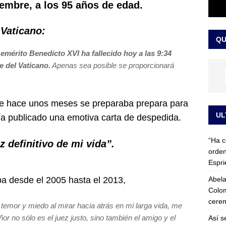
iembre, a los 95 años de edad.
 detrás de la banda presidencial que portará Abelardo De La
el arte de un sastre colombiano reconocido en el mundo
LO
 Vaticano:
QU
mérito Benedicto XVI ha fallecido hoy a las 9:34
e del Vaticano.
Apenas sea posible se proporcionará
de hace unos meses se preparaba prepara para
UL
bía publicado una emotiva carta de despedida.
“Ha c
z definitivo de mi vida”.
orden
Espri
Abela
pa desde el 2005 hasta el 2013,
Colom
cerem
mor y miedo al mirar hacia atrás en mi larga vida, me
r no sólo es el juez justo, sino también el amigo y el
Así s