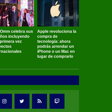
BOmm celebra sus
Apple revoluciona la
años incluyendo
compra de
 primera vez
tecnología: ahora
yectos
podrás arrendar un
ernacionales
iPhone o un Mac en
lugar de comprarlo