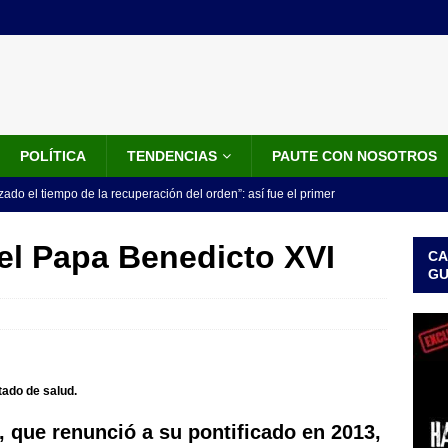
POLÍTICA
TENDENCIAS
PAUTE CON NOSOTROS
do el tiempo de la recuperación del orden”: así fue el primer
lla como presidente de Colombia
JUDICIALES
 el Papa Benedicto XVI
CA
 la Espriella ya es presidente de Colombia: recibió la banda
G
LO ÚLTIMO
 posesión de Abelardo De La Espriella: recibirá la banda presidencial
iscurso en el Cantón Pichincha
LO ÚLTIMO
tado de salud.
rico no asistirá a la posesión de Abelardo de la Espriella y llama a
, que renunció a su pontificado en 2013,
l Congreso
LO ÚLTIMO