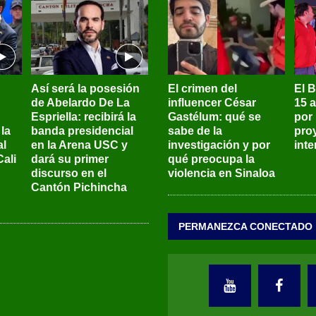
Así será la posesión
El crimen del
El 
de Abelardo De La
influencer César
15 
Espriella: recibirá la
Gastélum: qué se
por
la
banda presidencial
sabe de la
pro
al
en la Arena USC y
investigación y por
int
ali
dará su primer
qué preocupa la
discurso en el
violencia en Sinaloa
Cantón Pichincha
PERMANEZCA CONECTADO