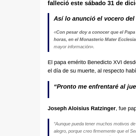
falleció este sábado 31 de dic
[ 6 de agosto de 2026 ]
La historia
Espriella: tradición, simbolismo y 
Así lo anunció el vocero del
ÚLTIMO
«
Con pesar doy a conocer que el Papa e
horas, en el Monasterio Mater Ecclesia
mayor información».
El papa emérito Benedicto XVI des
el día de su muerte, al respecto ha
“Pronto me enfrentaré al jue
Joseph Aloisius Ratzinger
, fue pa
“
Aunque pueda tener muchos motivos de te
alegro, porque creo firmemente que el Seño