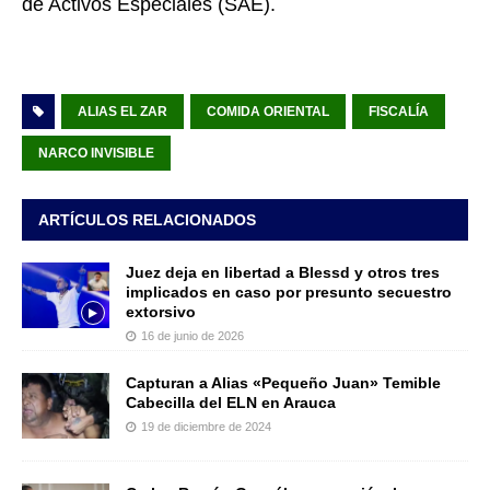
de Activos Especiales (SAE).
ALIAS EL ZAR
COMIDA ORIENTAL
FISCALÍA
NARCO INVISIBLE
ARTÍCULOS RELACIONADOS
Juez deja en libertad a Blessd y otros tres
implicados en caso por presunto secuestro
extorsivo
16 de junio de 2026
Capturan a Alias «Pequeño Juan» Temible
Cabecilla del ELN en Arauca
19 de diciembre de 2024