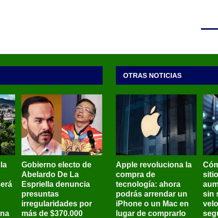
OTRAS NOTICIAS
 la
Gobierno electo de
Apple revoluciona la
Cóm
Abelardo De La
compra de
siti
será
Espriella denuncia
tecnología: ahora
aum
presuntas
podrás arrendar un
sin 
irregularidades por
iPhone o un Mac en
vel
ena
más de $370.000
lugar de comprarlo
seg