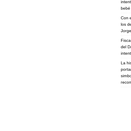
inten
bebé 
Con e
los d
Jorge
Fisca
del D
inten
La hi
porta
simbo
recon