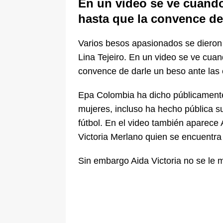
En un video se ve cuand
[ 5 de agosto de 2026 ]
Fiscalía o
hasta que la convence de
tras denuncia de intento de enven
Varios besos apasionados se dieron
Lina Tejeiro. En un video se ve cua
convence de darle un beso ante las
Epa Colombia ha dicho públicamente 
mujeres, incluso ha hecho pública s
fútbol. En el video también aparece A
Victoria Merlano quien se encuentra
Sin embargo Aida Victoria no se le 