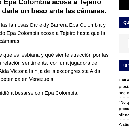
o Epa Colombia acosa a Tejeiro
rdena examen toxicológico a exdirectora del Dapre Angie Rodríguez
 darle un beso ante las cámaras.
enamiento
NOTICIAS
QU
 las famosas Daneidy Barrera Epa Colombia y
ndo Epa Colombia acosa a Tejeiro hasta que la
 cámaras.
que es lesbiana y qué siente atracción por las
u relación sentimental con una jugadora de
UL
ida Victoria la hija de la excongresista Aida
 detenida en Venezuela.
Cali 
presi
midió a besarse con Epa Colombia.
segur
“No q
presu
silen
Audie