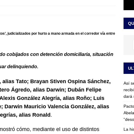
or vinculado al entramado empresarial
JUDICIALES
sta para la posesión presidencial: así será la investidura de Abelardo
QU
LO ÚLTIMO
tos’, judicializados por hurto a mano armada en el corredor vía entre
do cobijados con detención domiciliaria, situación
ar delinquiendo.
UL
, alias Tato; Brayan Stiven Ospina Sánchez,
Así s
tero Ágredo, alias Darwin; Dubán Felipe
recib
dará 
Alexis González Alegría, alias Roño; Luis
e; Darwin Mauricio Valencia González, alias
Pacto
Abela
egrías, alias Ronald
.
“deso
mostró cómo, mediante el uso de distintos
La hi