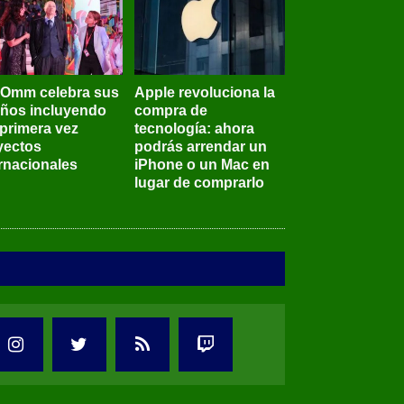
BOmm celebra sus
Apple revoluciona la
años incluyendo
compra de
 primera vez
tecnología: ahora
yectos
podrás arrendar un
ernacionales
iPhone o un Mac en
lugar de comprarlo