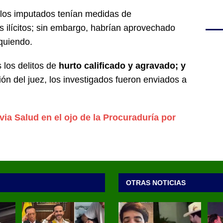
e los imputados tenían medidas de
s ilícitos; sin embargo, habrían aprovechado
nquiendo.
s los delitos de
hurto calificado y agravado; y
ón del juez, los investigados fueron enviados a
ia Salud en el ojo de la Procuraduría por
OTRAS NOTICIAS