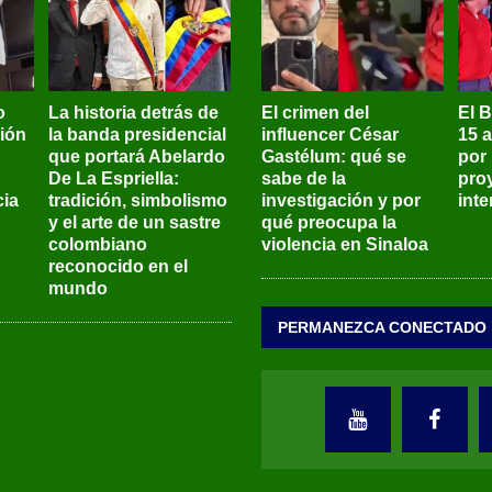
o
La historia detrás de
El crimen del
El 
sión
la banda presidencial
influencer César
15 
que portará Abelardo
Gastélum: qué se
por
De La Espriella:
sabe de la
pro
ia
tradición, simbolismo
investigación y por
int
y el arte de un sastre
qué preocupa la
colombiano
violencia en Sinaloa
reconocido en el
mundo
PERMANEZCA CONECTADO