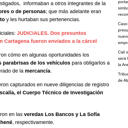
porta
estigados, informaban a otros integrantes de la
simbo
ores o de personas
; que más adelante eran
recon
to
y les hurtaban sus pertenencias.
Caso 
presu
iciales:
JUDICIALES. Dos presuntos
nuevo
n Cartagena fueron enviados a la cárcel
empre
Cali 
iaron cómo en algunas oportunidades los
será 
s parabrisas de los vehículos
para obligarlos a
la A
erado de la
mercancía
.
Tribu
de Ab
ron capturados en nueve diligencias de registro
iscalía, el Cuerpo Técnico de Investigación
eron en las
veredas Los Bancos y La Sofía
chené
, respectivamente.