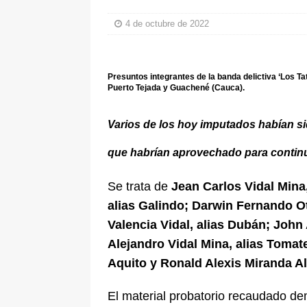
pone bajo la lupa a nuevo proveed
4 de octubre de 2022
[ 6 de agosto de 2026 ]
Cali se ali
De La Espriella en la Arena USC
Presuntos integrantes de la banda delictiva ‘Los Ta
Puerto Tejada y Guachené (Cauca).
Varios de los hoy imputados habían si
que habrían aprovechado para continu
Se trata de
Jean Carlos Vidal Mina
alias Galindo; Darwin Fernando O
Valencia Vidal, alias Dubán; John 
Alejandro Vidal Mina, alias Tomat
Aquito y Ronald Alexis Miranda Al
El material probatorio recaudado de