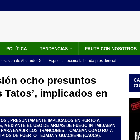
POLÍTICA
TENDENCIAS
PAUTE CON NOSOTROS
 posesión de Abelardo De La Espriella: recibirá la banda presidencial
iscurso en el Cantón Pichincha
LO ÚLTIMO
sión ocho presuntos
CA
rico no asistirá a la posesión de Abelardo de la Espriella y llama a
G
s Tatos’, implicados en
l Congreso
LO ÚLTIMO
 detrás de la banda presidencial que portará Abelardo De La
el arte de un sastre colombiano reconocido en el mundo
LO
TOS’, PRESUNTAMENTE IMPLICADOS EN HURTO A
S, MEDIANTE EL USO DE ARMAS DE FUEGO INTIMIDABAN
 PARA EVADIR LOS TRANCONES, TOMABAN COMO RUTA
ink: Fiscalía amplía investigación por presunto lavado de activos y
IPIOS DE PUERTO TEJADA Y GUACHENÉ (CAUCA).