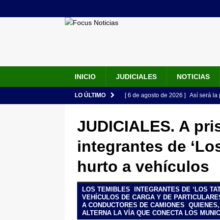
INICIO
JUDICIALES
NOTICIAS
LO ÚLTIMO
[ 6 de agosto de 2026 ]
Así será la
en la Arena USC y dará su primer d
JUDICIALES. A pri
[ 6 de agosto de 2026 ]
Pacto Histó
integrantes de ‘Lo
una “desobediencia civil” desde e
hurto a vehículos
[ 6 de agosto de 2026 ]
La historia
Espriella: tradición, simbolismo y 
LOS TEMIBLES INTEGRANTES DE ‘LOS TA
ÚLTIMO
VEHÍCULOS DE CARGA Y DE PARTICULARE
A CONDUCTORES DE CAMIONES QUIENES,
[ 6 de agosto de 2026 ]
Caso Lili P
ALTERNA LA VÍA QUE CONECTA LOS MUNIC