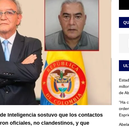
rico no asistirá a la posesión de Abelardo de la Espriella y llama a
l Congreso
LO ÚLTIMO
QU
UL
Esta
millo
de Ab
“Ha c
orden
 de Inteligencia sostuvo que los contactos
Espri
ron oficiales, no clandestinos, y que
Abela