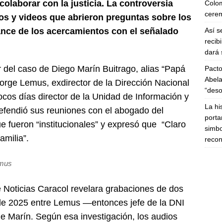
olaborar con la justicia. La controversia
Colom
cerem
dios y videos que abrieron preguntas sobre los
Así s
cance de los acercamientos con el señalado
recib
dará 
r del caso de Diego Marín Buitrago, alias “Papá
Pacto
Abela
Jorge Lemus, exdirector de la Dirección Nacional
“deso
ocos días director de la Unidad de Información y
La hi
efendió sus reuniones con el abogado del
porta
e fueron “institucionales” y expresó que “Claro
simbo
amilia”.
recon
emus
 Noticias Caracol revelara grabaciones de dos
de 2025 entre Lemus —entonces jefe de la DNI
e Marín. Según esa investigación, los audios