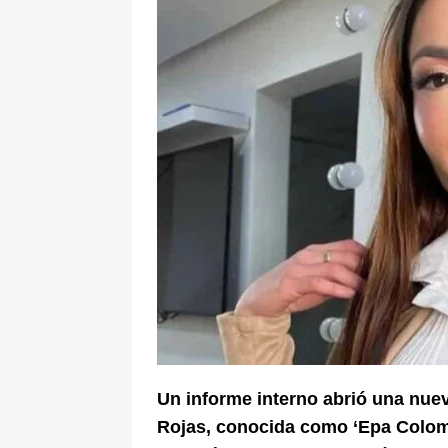
[ 6 de agosto de 2026 ]
Cali entra 
Espriella: máxima seguridad, ley se
Un informe interno abrió una nue
Rojas, conocida como ‘Epa Colomb