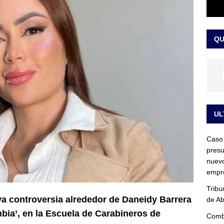
en cuenta regresiva para la posesión presidencial de Abelardo De La
ca y día sin carro
LO ÚLTIMO
QU
UL
Caso 
presu
nuevo
empre
Tribu
va controversia alrededor de Daneidy Barrera
de Ab
ia’, en la Escuela de Carabineros de
Comba