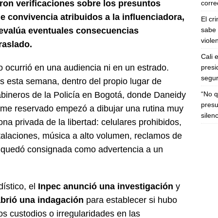
iaron verificaciones sobre los presuntos
corre
de convivencia atribuidos a la influenciadora,
El cr
sabe 
a evalúa eventuales consecuencias
viole
raslado.
Cali 
 ocurrió en una audiencia ni en un estrado.
presi
segur
os esta semana, dentro del propio lugar de
“No q
rabineros de la Policía en Bogotá, donde Daneidy
presu
rme reservado empezó a dibujar una rutina muy
silen
na privada de la libertad: celulares prohibidos,
stalaciones, música a alto volumen, reclamos de
ue quedó consignada como advertencia a un
dístico, el
Inpec anunció una investigación
y
 abrió una indagación
para establecer si hubo
os custodios o irregularidades en las