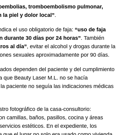
boembolias, tromboembolismo pulmonar,
la piel y dolor local”
.
dica el uso obligatorio de faja:
“uso de faja
n durante 30 días por 24 horas”
. También
ros al día”
, evitar el alcohol y drogas durante la
ciones sexuales aproximadamente por 90 días.
tados dependen del paciente y del cumplimiento
la que Beauty Laser M.L. no se hacía
 la paciente no seguía las indicaciones médicas
stro fotográfico de la casa-consultorio:
n camillas, baños, pasillos, cocina y áreas
rvicios estéticos. En el expediente, los
e que el lugar no solo era usado como vivienda,