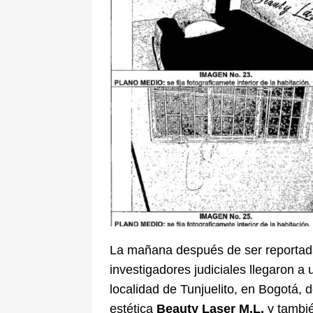
pone bajo la lupa a nuevo proveed
[ 6 de agosto de 2026 ]
Cali se ali
De La Espriella en la Arena USC
La mañana después de ser reportada 
investigadores judiciales llegaron a
localidad de Tunjuelito, en Bogotá, 
estética
Beauty Laser M.L.
y tambié