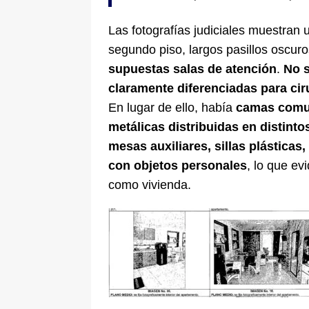
Las fotografías judiciales muestran 
segundo piso, largos pasillos oscuro
supuestas salas de atención
.
No s
claramente diferenciadas para cir
En lugar de ello, había
camas comun
metálicas distribuidas en distint
mesas auxiliares, sillas plástic
con objetos personales
, lo que ev
como vivienda.