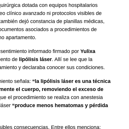
quirúrgica dotada con equipos hospitalarios
o clínico avanzado ni protocolos visibles de
 también dejó constancia de planillas médicas,
documentos asociados a procedimientos de
smo apartamento.
nsentimiento informado firmado por
Yulixa
iento de
lipólisis láser
. Allí se lee que la
amiento y declaraba conocer sus condiciones.
miento señala:
“la lipólisis láser es una técnica
amente el cuerpo, removiendo el exceso de
que el procedimiento se realiza con anestesia
 láser
“produce menos hematomas y pérdida
ibles consecuencias. Entre ellos menciona: