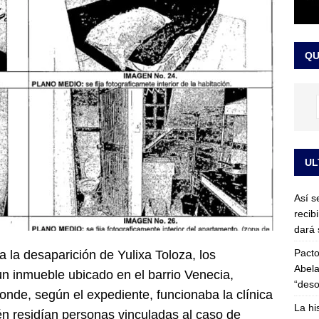
or vinculado al entramado empresarial
JUDICIALES
sta para la posesión presidencial: así será la investidura de Abelardo
QU
LO ÚLTIMO
UL
Así s
recib
dará 
Pacto
la desaparición de Yulixa Toloza, los
Abela
 un inmueble ubicado en el barrio Venecia,
“deso
donde, según el expediente, funcionaba la clínica
La hi
n residían personas vinculadas al caso de