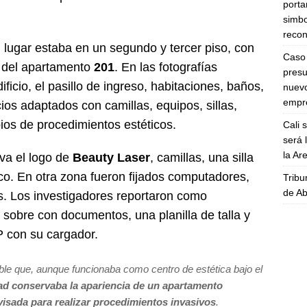
porta
simbo
recon
 lugar estaba en un segundo y tercer piso, con
Caso 
n del apartamento
201
. En las fotografías
presu
ificio, el pasillo de ingreso, habitaciones, baños,
nuevo
empre
ios adaptados con camillas, equipos, sillas,
os de procedimientos estéticos.
Cali 
será 
la A
va el logo de
Beauty Laser
, camillas, una silla
co. En otra zona fueron fijados computadores,
Tribu
de Ab
. Los investigadores reportaron como
 sobre con documentos, una planilla de talla y
P con su cargador.
le que, aunque funcionaba como centro de estética bajo el
ad conservaba la apariencia de un apartamento
isada para realizar procedimientos invasivos
.