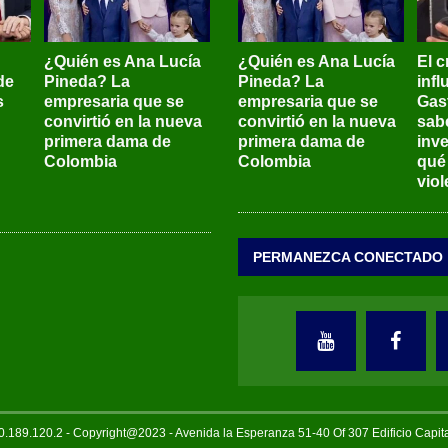
¿Quién es Ana Lucía
¿Quién es Ana Lucía
El c
de
Pineda? La
Pineda? La
inf
s
empresaria que se
empresaria que se
Gas
convirtió en la nueva
convirtió en la nueva
sab
primera dama de
primera dama de
inve
Colombia
Colombia
qué
viol
PERMANEZCA CONECTADO
189.120.2 - Copyright@2023 - Avenida la Esperanza 51-40 Of 307 Edificio Capi