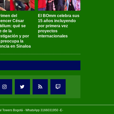
rimen del
El BOmm celebra sus
luencer César
15 años incluyendo
télum: qué se
por primera vez
e de la
proyectos
stigación y por
internacionales
 preocupa la
encia en Sinaloa
tal Towers Bogotá - WhatsApp 3166031950 -E-