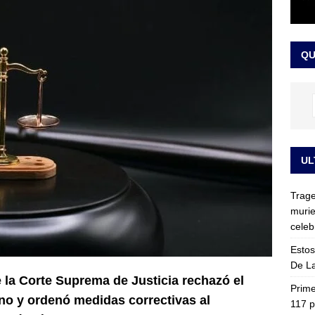
ia fue trasladada de la Escuela de Carabineros a La Picaleña: los
da de Bogotá
JUDICIALES
QU
UL
Trage
murie
celeb
Estos
De La
 la Corte Suprema de Justicia rechazó el
Prime
no y ordenó medidas correctivas al
117 p