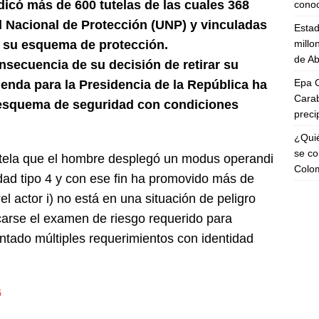
dicó más de 600 tutelas de las cuales 368
cono
d Nacional de Protección (UNP) y vinculadas
Esta
millo
de su esquema de protección.
de Ab
secuencia de su decisión de retirar su
Epa C
enda para la Presidencia de la República ha
Carab
 esquema de seguridad con condiciones
preci
¿Quié
se co
tutela que el hombre desplegó un modus operandi
Colo
ad tipo 4 y con ese fin ha promovido más de
l actor i) no está en una situación de peligro
icarse el examen de riesgo requerido para
sentado múltiples requerimientos con identidad
6