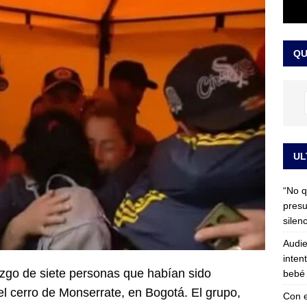
 detrás de la banda presidencial que portará Abelardo De La
el arte de un sastre colombiano reconocido en el mundo
LO
QU
UL
“No q
presu
silen
Audie
inten
azgo de siete personas que habían sido
bebé 
l cerro de Monserrate, en Bogotá. El grupo,
Con e