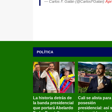
— Carlos F. Galán (@CarlosFGalan)
Apri
POLÍTICA
La historia detrás de
Cali se alista para
la banda presidencial
posesión
que portará Abelardo
presidencial: así 