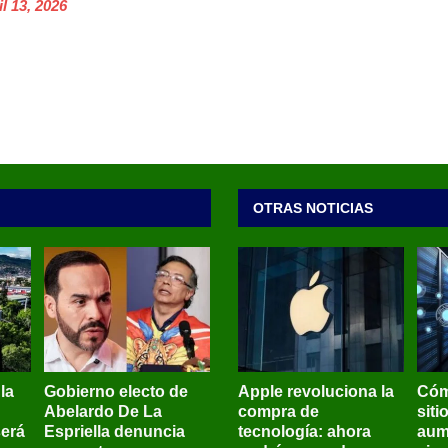
l 13, 2026
OTRAS NOTICIAS
 la
Gobierno electo de
Apple revoluciona la
Cóm
Abelardo De La
compra de
siti
será
Espriella denuncia
tecnología: ahora
aum