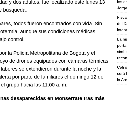
d y dos adultos, fue localizado este lunes 13
los d
Jorge
de búsqueda.
Fisca
nares, todos fueron encontrados con vida. Sin
del D
inten
potermia, aunque sus condiciones médicas
ajo control.
La hi
porta
simbo
por la Policía Metropolitana de Bogotá y el
recon
poyo de drones equipados con cámaras térmicas
Cali 
 labores se extendieron durante la noche y la
será 
alerta por parte de familiares el domingo 12 de
la A
 el grupo hacia las 11:00 a. m.
onas desaparecidas en Monserrate tras más