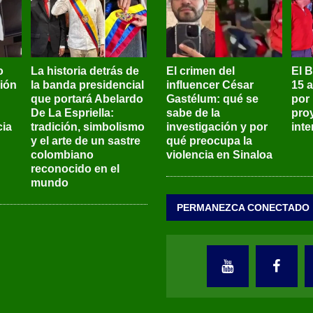
o
La historia detrás de
El crimen del
El 
sión
la banda presidencial
influencer César
15 
que portará Abelardo
Gastélum: qué se
por
De La Espriella:
sabe de la
pro
ia
tradición, simbolismo
investigación y por
int
y el arte de un sastre
qué preocupa la
colombiano
violencia en Sinaloa
reconocido en el
mundo
PERMANEZCA CONECTADO