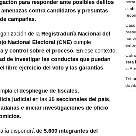
igación para responder ante posibles delitos
porta
simbo
s, amenazas contra candidatos y presuntas
recon
n de campañas.
Caso 
presu
organización de la
Registraduría Nacional del
nuevo
jo Nacional Electoral (CNE)
cumple
empre
a y control sobre el proceso.
En ese contexto,
Cali 
dad de investigar las conductas que puedan
será 
el libre ejercicio del voto y las garantías
la A
Tribu
de Ab
empla el
despliegue de fiscales,
icía judicial e
n las
35 seccionales del país
,
adanas e iniciar investigaciones de oficio
omicios.
calía dispondrá de
5.600 integrantes del