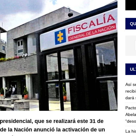
or vinculado al entramado empresarial
JUDICIALES
sta para la posesión presidencial: así será la investidura de Abelardo
QU
LO ÚLTIMO
UL
Así s
recib
dará 
Pacto
Abela
presidencial, que se realizará este 31 de
“deso
 de la Nación anunció la activación de un
La hi