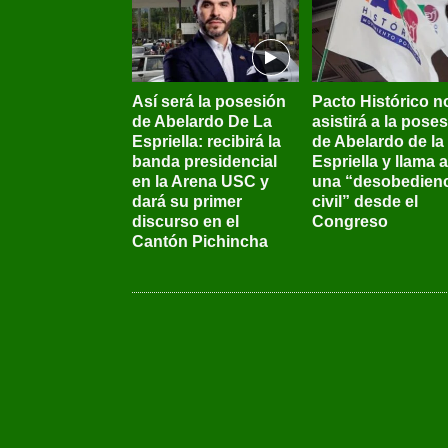
Así será la posesión
Pacto Histórico n
de Abelardo De La
asistirá a la pose
Espriella: recibirá la
de Abelardo de la
banda presidencial
Espriella y llama a
en la Arena USC y
una “desobedienc
dará su primer
civil” desde el
discurso en el
Congreso
Cantón Pichincha