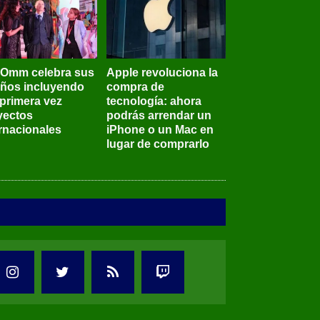
BOmm celebra sus
Apple revoluciona la
años incluyendo
compra de
 primera vez
tecnología: ahora
yectos
podrás arrendar un
ernacionales
iPhone o un Mac en
lugar de comprarlo