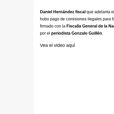
[ 5 de agosto de 2026 ]
La historia
Daniel Hernández fiscal
que adelanta e
Espriella: tradición, simbolismo y 
hubo pago de comisiones ilegales para f
ÚLTIMO
firmado con la
Fiscalía General de la N
por el
periodista Gonzalo Guillén
.
Vea el video aquí