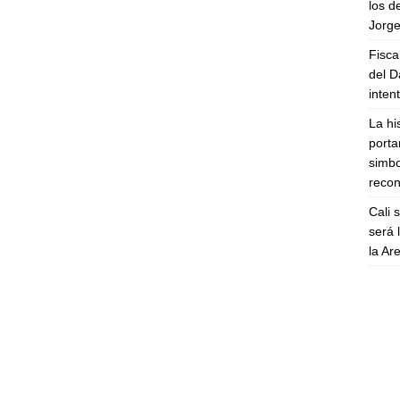
los d
Jorge
Fisca
del D
inten
La hi
porta
simbo
recon
Cali 
será 
la A