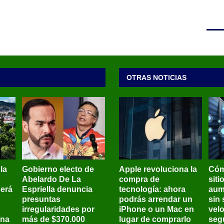
OTRAS NOTICIAS
 la
Gobierno electo de
Apple revoluciona la
Cóm
Abelardo De La
compra de
siti
será
Espriella denuncia
tecnología: ahora
aum
presuntas
podrás arrendar un
sin 
irregularidades por
iPhone o un Mac en
vel
ena
más de $370.000
lugar de comprarlo
seg