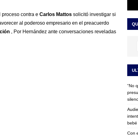
 detrás de la banda presidencial que portará Abelardo De La
l proceso contra e
Carlos Mattos
solicitó investigar si
el arte de un sastre colombiano reconocido en el mundo
LO
avorecer al poderoso empresario en el preacuerdo
QU
ación
, Por Hernández ante conversaciones reveladas
UL
“No q
presu
silen
Audie
inten
bebé 
Con e