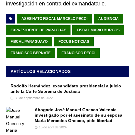
investigación en contra del exmandatario.
ASESINATO FISCAL MARCELO PECCI
AUDIENCIA
EXPRESIDENTE DE PARAGUAY
FISCAL MARIO BURGOS
FISCAL PARAGUAYO
FOCUS NOTICIAS
FRANCISCO BERNATE
FRANCISCO PECCI
ARTÍCULOS RELACIONADOS
Rodolfo Hernández, excandidato presidencial a juicio
ante la Corte Suprema de Justicia
30 de septiembre de 2022
Abogado José Manuel Gnecco Valencia
investigado por el asesinato de su esposa
María Mercedes Gnecco, pide libertad
15 de abril de 2024