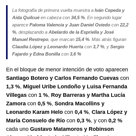
La fotografía de primera vuelta muestra a
Iván Cepeda y
Aída Quilcué
en cabeza con
34,5 %
. En segundo lugar
aparece
Paloma Valencia y Juan Daniel Oviedo
con
22,2
%
, desplazando a
Abelardo de la Espriella y José
Manuel Restrepo
, que marcan
15,4 %
. Más atrás figuran
Claudia López y Leonardo Huerta
con
3,7 %
, y
Sergio
Fajardo y Edna Bonilla
con
3,6 %
En el bloque de menor intención de voto aparecen
Santiago Botero y Carlos Fernando Cuevas
con
1,3 %
,
Miguel Uribe Londoño y Luisa Fernanda
Villegas
con
1 %
,
Roy Barreras y Martha Lucía
Zamora
con
0,5 %
,
Sondra Macollins y
Leonardo Karam Helo
con
0,4 %
,
Clara López y
María Consuelo de Río
con
0,3 %
, y con
0,2 %
cada uno
Gustavo Matamoros y Robinson