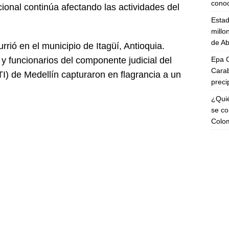
cono
cional continúa afectando las actividades del
Esta
millo
de Ab
rió en el municipio de Itagüí, Antioquia.
Epa C
 y funcionarios del componente judicial del
Carab
I) de Medellín capturaron en flagrancia a un
preci
¿Quié
se co
Colo