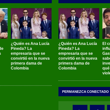
¿Quién es Ana Lucía
¿Quién es Ana Lucía
El c
de
Pineda? La
Pineda? La
inf
s
empresaria que se
empresaria que se
Gas
convirtió en la nueva
convirtió en la nueva
sab
primera dama de
primera dama de
inve
Colombia
Colombia
qué
viol
PERMANEZCA CONECTADO