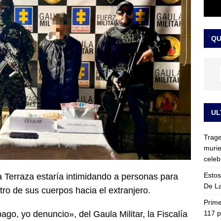
ia fue trasladada de la Escuela de Carabineros a La Picaleña: los
da de Bogotá
JUDICIALES
QU
UL
Trage
murie
celeb
Estos
a Terraza estaría intimidando a personas para
De La
ro de sus cuerpos hacia el extranjero.
Prime
117 p
go, yo denuncio», del Gaula Militar, la Fiscalía