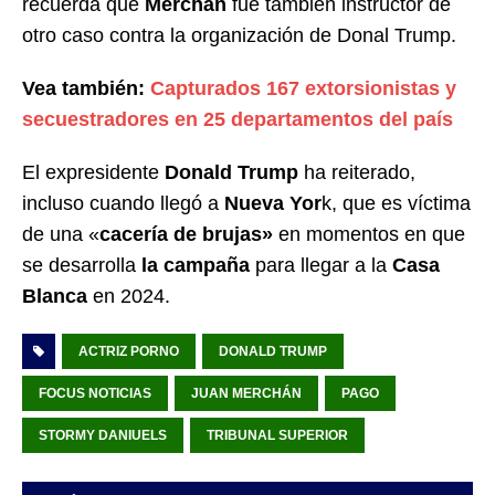
recuerda que
Merchán
fue también instructor de
otro caso contra la organización de Donal Trump.
Vea también:
Capturados 167 extorsionistas y
secuestradores en 25 departamentos del país
El expresidente
Donald Trump
ha reiterado,
incluso cuando llegó a
Nueva Yor
k, que es víctima
de una «
cacería de brujas»
en momentos en que
se desarrolla
la campaña
para llegar a la
Casa
Blanca
en 2024.
ACTRIZ PORNO
DONALD TRUMP
FOCUS NOTICIAS
JUAN MERCHÁN
PAGO
STORMY DANIUELS
TRIBUNAL SUPERIOR