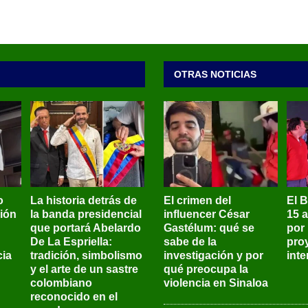
OTRAS NOTICIAS
o
La historia detrás de
El crimen del
El 
sión
la banda presidencial
influencer César
15 
que portará Abelardo
Gastélum: qué se
por
De La Espriella:
sabe de la
pro
ia
tradición, simbolismo
investigación y por
int
y el arte de un sastre
qué preocupa la
colombiano
violencia en Sinaloa
reconocido en el