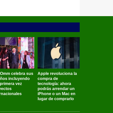
BOmm celebra sus
Apple revoluciona la
años incluyendo
compra de
 primera vez
tecnología: ahora
yectos
podrás arrendar un
ernacionales
iPhone o un Mac en
lugar de comprarlo