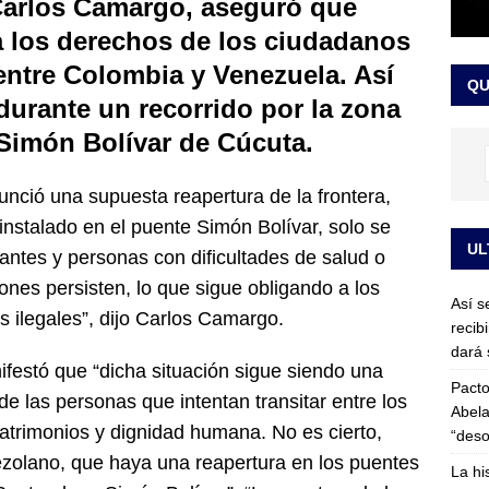
Carlos Camargo, aseguró que
or vinculado al entramado empresarial
JUDICIALES
a los derechos de los ciudadanos
sta para la posesión presidencial: así será la investidura de Abelardo
 entre Colombia y Venezuela. Así
QU
LO ÚLTIMO
durante un recorrido por la zona
 Simón Bolívar de Cúcuta.
nció una supuesta reapertura de la frontera,
instalado en el puente Simón Bolívar, solo se
UL
antes y personas con dificultades de salud o
iones persisten, lo que sigue obligando a los
Así s
as ilegales”, dijo Carlos Camargo.
recib
dará 
festó que “dicha situación sigue siendo una
Pacto
de las personas que intentan transitar entre los
Abela
atrimonios y dignidad humana. No es cierto,
“deso
olano, que haya una reapertura en los puentes
La hi