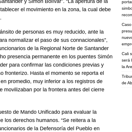
Santander y Simón Bolívar”. “La apertura de la
porta
simbo
tablecer el movimiento en la zona, la cual debe
recon
.
Caso 
presu
ánsito de personas es muy reducido, ante la
nuevo
ara normalizar el paso de sus connacionales”,
empre
uncionarios de la Regional Norte de Santander
Cali 
cho presencia permanente en los puentes Simón
será 
der para confirmar las condiciones previas y
la A
so fronterizo. Hasta el momento se reporta el
Tribu
en promedio, muy inferior a los registros de
de Ab
 movilizaban por la frontera antes del cierre
uesto de Mando Unificado para evaluar la
 de los derechos humanos. “Se reitera a la
uncionarios de la Defensoría del Pueblo en