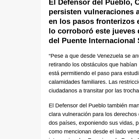
El Defensor del Pueblo, 
pone bajo la lupa a nuevo proveed
persisten vulneraciones 
[ 6 de agosto de 2026 ]
Cali se ali
en los pasos fronterizos
De La Espriella en la Arena USC
lo corroboró este jueves 
del Puente Internacional
“Pese a que desde Venezuela se anu
retirando los obstáculos que habían 
está permitiendo el paso para estudi
calamidades familiares. Las restricc
ciudadanos a transitar por las troch
El Defensor del Pueblo también mani
clara vulneración para los derechos 
dos países, exponiendo sus vidas, p
como mencionan desde el lado venez