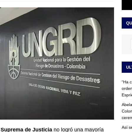
 detrás de la banda presidencial que portará Abelardo De La
el arte de un sastre colombiano reconocido en el mundo
LO
QU
UL
“Ha c
orden
Espri
Abela
Colom
cerem
Así s
e Suprema de Justicia
no logró una mayoría