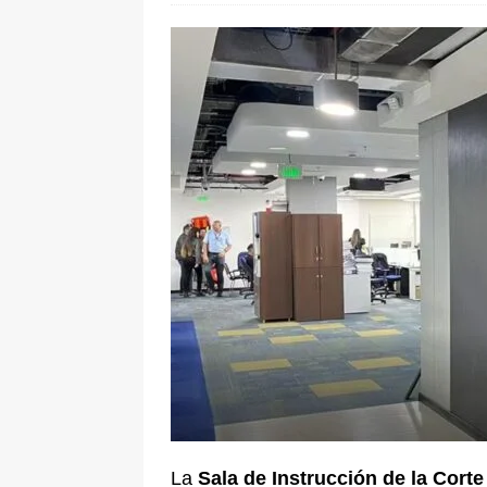
[ 6 de agosto de 2026 ]
La historia
Espriella: tradición, simbolismo y 
ÚLTIMO
La
Sala de Instrucción de la Cort