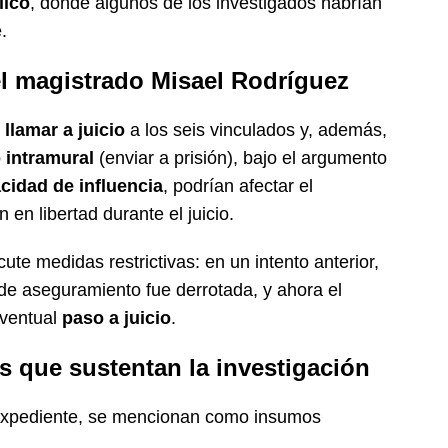
lico
, donde algunos de los investigados habrían
.
l magistrado Misael Rodríguez
e
llamar a juicio
a los seis vinculados y, además,
 intramural
(enviar a prisión), bajo el argumento
acidad de influencia
, podrían afectar el
en libertad durante el juicio.
ute medidas restrictivas: en un intento anterior,
e aseguramiento fue derrotada, y ahora el
eventual
paso a juicio
.
s que sustentan la investigación
 expediente, se mencionan como insumos