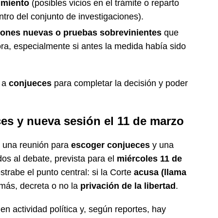
imiento
(posibles vicios en el trámite o reparto
tro del conjunto de investigaciones).
zones nuevas o pruebas sobrevinientes
que
ra, especialmente si antes la medida había sido
r a
conjueces
para completar la decisión y poder
es y nueva sesión el 11 de marzo
a una reunión para
escoger conjueces
y una
os al debate, prevista para el
miércoles 11 de
trabe el punto central: si la Corte
acusa (llama
emás, decreta o no la
privación de la libertad
.
n actividad política y, según reportes, hay