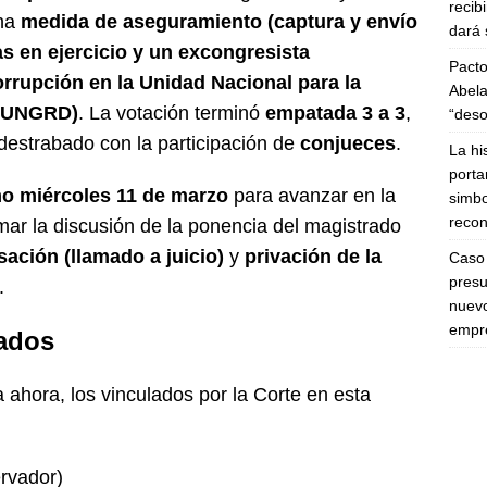
recib
na
medida de aseguramiento (captura y envío
dará 
s en ejercicio y un excongresista
Pacto
rrupción en la Unidad Nacional para la
Abela
 (UNGRD)
. La votación terminó
empatada 3 a 3
,
“deso
 destrabado con la participación de
conjueces
.
La hi
porta
o miércoles 11 de marzo
para avanzar en la
simbo
recon
mar la discusión de la ponencia del magistrado
sación (llamado a juicio)
y
privación de la
Caso 
presu
.
nuevo
empre
gados
 ahora, los vinculados por la Corte en esta
rvador)