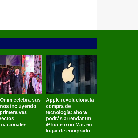
BOmm celebra sus
Apple revoluciona la
años incluyendo
compra de
 primera vez
tecnología: ahora
yectos
podrás arrendar un
ernacionales
iPhone o un Mac en
lugar de comprarlo