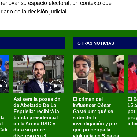
renovar su espacio electoral, un contexto que
ario de la decisión judicial.
OTRAS NOTICIAS
Así será la posesión
El crimen del
El 
de Abelardo De La
influencer César
15 
Espriella: recibirá la
Gastélum: qué se
por
la
banda presidencial
sabe de la
pro
al
en la Arena USC y
investigación y por
int
ali
dará su primer
qué preocupa la
discurso en el
violencia en Sinaloa