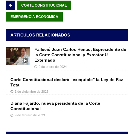
CORTE CONSTITUCIONAL
EMERGENCIA ECONOMICA
ARTÍCULOS RELACIONADOS
Falleció Juan Carlos Henao, Expresidente de
la Corte Constitucional y Exrector U
Externado
2 de enero de 2024
Corte Constitucional declaró “exequible” la Ley de Paz
Total
1 de diciembre de 2023
Diana Fajardo, nueva presidenta de la Corte
Constitucional
9 de febrero de 2023