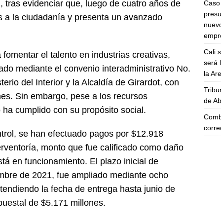
 tras evidenciar que, luego de cuatro años de
Caso 
presu
os a la ciudadanía y presenta un avanzado
nuevo
empre
Cali 
fomentar el talento en industrias creativas,
será 
ciado mediante el convenio interadministrativo No.
la A
erio del Interior y la Alcaldía de Girardot, con
Tribu
nes. Sin embargo, pese a los recursos
de Ab
 ha cumplido con su propósito social.
Comba
corre
trol, se han efectuado pagos por $12.918
terventoría, monto que fue calificado como daño
tá en funcionamiento. El plazo inicial de
iembre de 2021, fue ampliado mediante ocho
tendiendo la fecha de entrega hasta junio de
uestal de $5.171 millones.