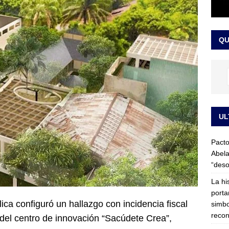
LO ÚLTIMO
ega medida cautelar sobre la posesión de Abelardo de la Espriella
QU
UL
Pacto
Abela
“deso
La hi
porta
ca configuró un hallazgo con incidencia fiscal
simbo
recon
 del centro de innovación “Sacúdete Crea”,