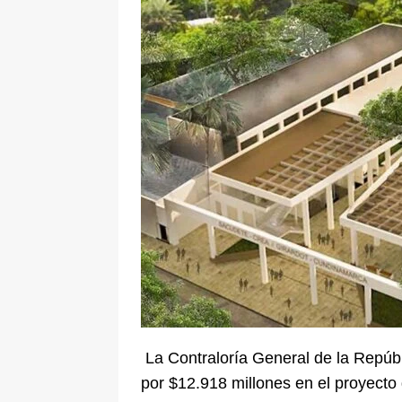
De La Espriella en la Arena USC
[ 6 de agosto de 2026 ]
Tribunal ni
en Cali
JUDICIALES
La Contraloría General de la Repúbli
por $12.918 millones en el proyecto