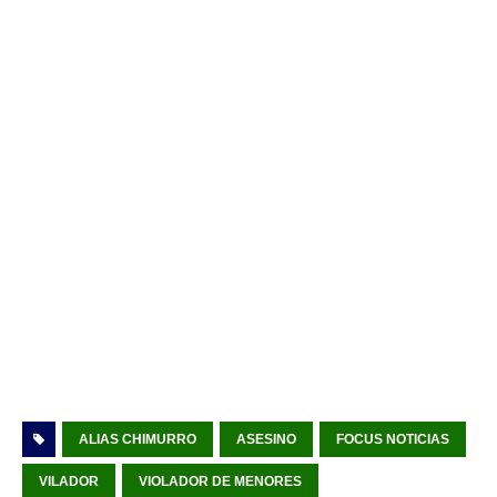
ALIAS CHIMURRO
ASESINO
FOCUS NOTICIAS
VILADOR
VIOLADOR DE MENORES