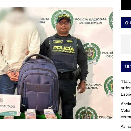
 detrás de la banda presidencial que portará Abelardo De La
el arte de un sastre colombiano reconocido en el mundo
LO
QU
UL
“Ha c
orden
Espri
Abela
Colom
cerem
Así s