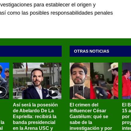
vestigaciones para establecer el origen y
 así como las posibles responsabilidades penales
OTRAS NOTICIAS
Así será la posesión
El crimen del
El 
de Abelardo De La
influencer César
15 
Espriella: recibirá la
Gastélum: qué se
por
la
banda presidencial
sabe de la
pro
al
en la Arena USC y
investigación y por
int