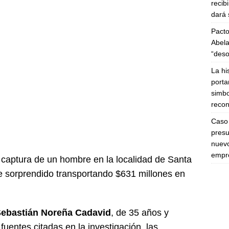
recib
dará 
Pacto
Abela
“deso
La hi
porta
simbo
recon
Caso 
presu
nuevo
empre
 captura de un hombre en la localidad de Santa
ue sorprendido transportando $631 millones en
ebastián Noreña Cadavid
, de 35 años y
fuentes citadas en la investigación, las