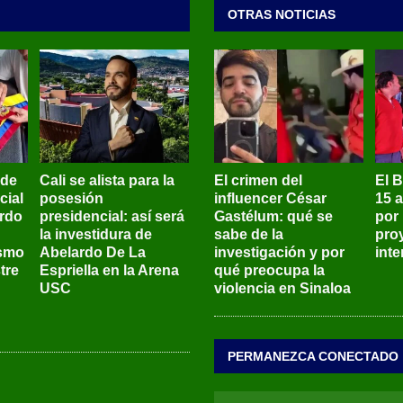
OTRAS NOTICIAS
 de
Cali se alista para la
El crimen del
El 
cial
posesión
influencer César
15 
ardo
presidencial: así será
Gastélum: qué se
por
la investidura de
sabe de la
pro
ismo
Abelardo De La
investigación y por
int
tre
Espriella en la Arena
qué preocupa la
USC
violencia en Sinaloa
PERMANEZCA CONECTADO