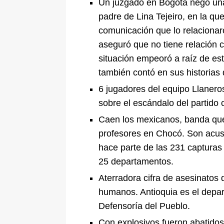
Un juzgado en Bogotá negó una
De La Espriella en la Arena USC
padre de Lina Tejeiro, en la qu
[ 6 de agosto de 2026 ]
Tribunal ni
comunicación que lo relacionar
aseguró que no tiene relación c
en Cali
JUDICIALES
situación empeoró a raíz de est
también contó en sus historias 
6 jugadores del equipo Llanero
sobre el escándalo del partido
Caen los mexicanos, banda que
profesores en Chocó. Son acus
hace parte de las 231 capturas
25 departamentos.
Aterradora cifra de asesinatos 
humanos. Antioquia es el depa
Defensoría del Pueblo.
Con explosivos fueron abatidos 