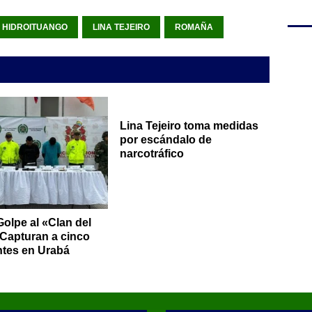
HIDROITUANGO
LINA TEJEIRO
ROMAÑA
Lina Tejeiro toma medidas
por escándalo de
narcotráfico
Golpe al «Clan del
 Capturan a cinco
ntes en Urabá