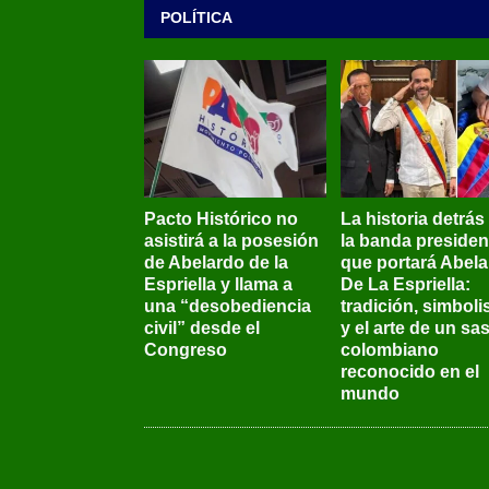
POLÍTICA
Pacto Histórico no
La historia detrás
asistirá a la posesión
la banda presiden
de Abelardo de la
que portará Abel
Espriella y llama a
De La Espriella:
una “desobediencia
tradición, simbol
civil” desde el
y el arte de un sas
Congreso
colombiano
reconocido en el
mundo