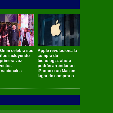
BOmm celebra sus
Apple revoluciona la
años incluyendo
compra de
 primera vez
tecnología: ahora
yectos
podrás arrendar un
ernacionales
iPhone o un Mac en
lugar de comprarlo