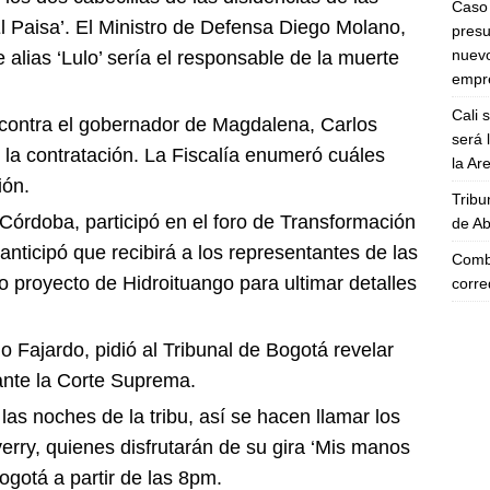
Caso 
l Paisa’. El Ministro de Defensa Diego Molano,
presu
nuevo
 alias ‘Lulo’ sería el responsable de la muerte
empre
Cali 
o contra el gobernador de Magdalena, Carlos
será 
 la contratación. La Fiscalía enumeró cuáles
la A
ión.
Tribu
 Córdoba, participó en el foro de Transformación
de Ab
, anticipó que recibirá a los representantes de las
Comba
o proyecto de Hidroituango para ultimar detalles
corre
o Fajardo, pidió al Tribunal de Bogotá revelar
ante la Corte Suprema.
las noches de la tribu, así se hacen llamar los
erry, quienes disfrutarán de su gira ‘Mis manos
ogotá a partir de las 8pm.