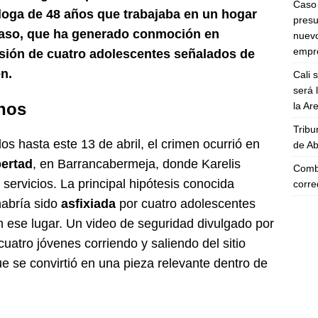
Caso 
loga de 48 años que trabajaba en un hogar
presu
caso, que ha generado conmoción en
nuevo
empre
sión de cuatro adolescentes señalados de
n.
Cali 
será 
hos
la A
Tribu
s hasta este 13 de abril, el crimen ocurrió en
de Ab
bertad
, en Barrancabermeja, donde Karelis
Comba
ervicios. La principal hipótesis conocida
corre
habría sido
asfixiada
por cuatro adolescentes
 ese lugar. Un video de seguridad divulgado por
atro jóvenes corriendo y saliendo del sitio
e se convirtió en una pieza relevante dentro de