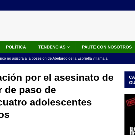
POLÍTICA
TENDENCIAS
PAUTE CON NOSOTROS
rico no asistirá a la posesión de Abelardo de la Espriella y llama a
l Congreso
LO ÚLTIMO
ación por el asesinato de
CA
 detrás de la banda presidencial que portará Abelardo De La
G
r de paso de
el arte de un sastre colombiano reconocido en el mundo
LO
cuatro adolescentes
ink: Fiscalía amplía investigación por presunto lavado de activos y
os
or vinculado al entramado empresarial
JUDICIALES
sta para la posesión presidencial: así será la investidura de Abelardo