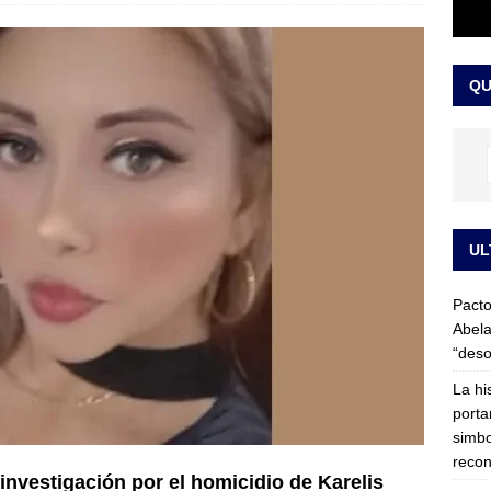
LO ÚLTIMO
ega medida cautelar sobre la posesión de Abelardo de la Espriella
QU
UL
Pacto
Abela
“deso
La hi
porta
simbo
recon
investigación por el homicidio de Karelis