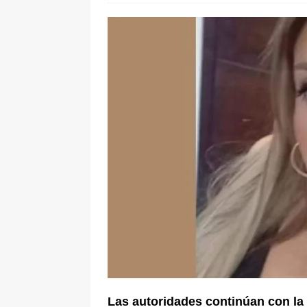
De La Espriella en la Arena USC
[ 6 de agosto de 2026 ]
Tribunal ni
en Cali
JUDICIALES
Las autoridades continúan con la 