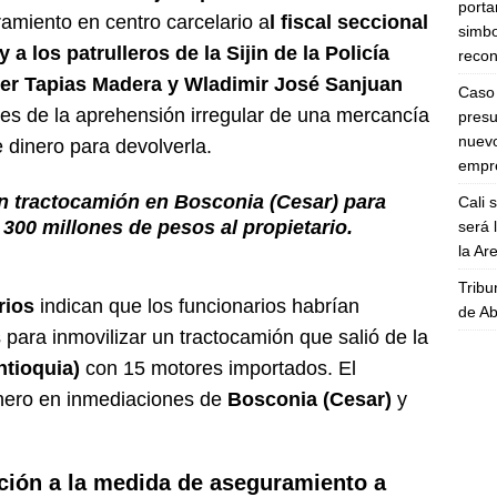
porta
miento en centro carcelario a
l fiscal seccional
simbo
 los patrulleros de la Sijin de la Policía
recon
ier Tapias Madera y Wladimir José Sanjuan
Caso 
es de la aprehensión irregular de una mercancía
presu
nuevo
e dinero para devolverla.
empre
n tractocamión en Bosconia (Cesar) para
Cali 
 300 millones de pesos al propietario.
será 
la A
Tribu
rios
indican que los funcionarios habrían
de Ab
para inmovilizar un tractocamión que salió de la
ntioquia)
con 15 motores importados. El
enero en inmediaciones de
Bosconia (Cesar)
y
ación a la medida de aseguramiento a