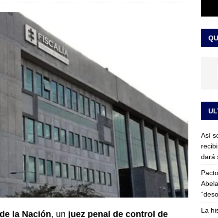
or vinculado al entramado empresarial
JUDICIALES
sta para la posesión presidencial: así será la investidura de Abelardo
QU
LO ÚLTIMO
UL
Así s
recib
dará 
Pacto
Abela
“deso
La hi
 de la Nación
, un
juez penal de control de