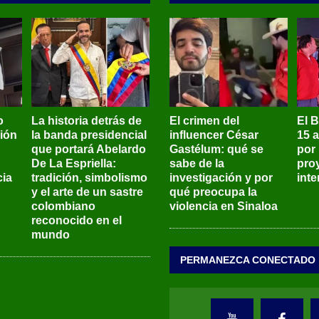
o
La historia detrás de
El crimen del
El 
sión
la banda presidencial
influencer César
15 
que portará Abelardo
Gastélum: qué se
por
De La Espriella:
sabe de la
pro
ia
tradición, simbolismo
investigación y por
int
y el arte de un sastre
qué preocupa la
colombiano
violencia en Sinaloa
reconocido en el
mundo
PERMANEZCA CONECTADO