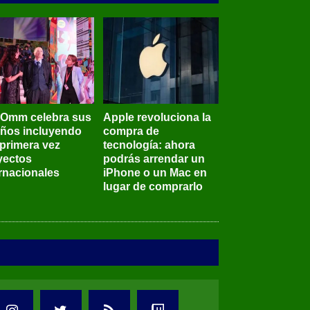
BOmm celebra sus
Apple revoluciona la
años incluyendo
compra de
 primera vez
tecnología: ahora
yectos
podrás arrendar un
ernacionales
iPhone o un Mac en
lugar de comprarlo