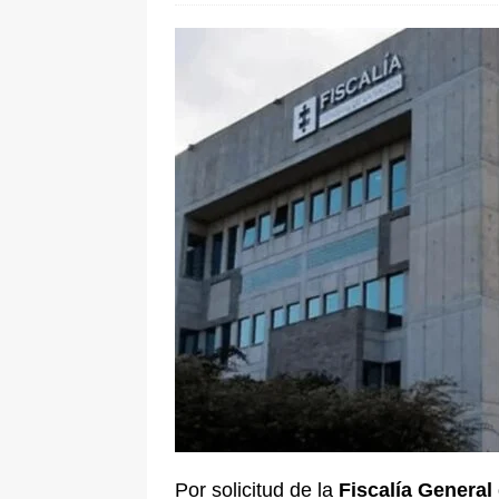
pone bajo la lupa a nuevo proveed
[ 6 de agosto de 2026 ]
Cali se ali
De La Espriella en la Arena USC
Por solicitud de la
Fiscalía General