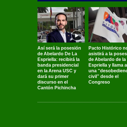
Así será la posesión
Pacto Histórico n
de Abelardo De La
asistirá a la pose
Espriella: recibirá la
de Abelardo de la
banda presidencial
Espriella y llama a
en la Arena USC y
una “desobedienc
dará su primer
civil” desde el
discurso en el
Congreso
Cantón Pichincha