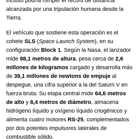
incluso podría romper el récord de distancia
alcanzada por una tripulación humana desde la
Tierra.
El vehículo que sostiene esta operación es el
cohete
SLS
(
Space Launch System
), en su
configuración
Block 1
. Según la Nasa, el lanzador
mide
98,1 metros de altura
, pesa cerca de
2,6
millones de kilogramos
cargado y desarrolla más
de
39,1 millones de newtons de empuje
al
despegue, una cifra superior a la del Saturn V en
fuerza bruta. Su etapa central mide
64,6 metros
de alto
y
8,4 metros de diámetro
, almacena
hidrógeno líquido y oxígeno líquido criogénicos y
alimenta cuatro motores
RS-25
, complementados
por dos potentes impulsores laterales de
combustible sólido.