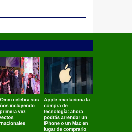
BOmm celebra sus
Apple revoluciona la
años incluyendo
compra de
 primera vez
tecnología: ahora
yectos
podrás arrendar un
ernacionales
iPhone o un Mac en
lugar de comprarlo