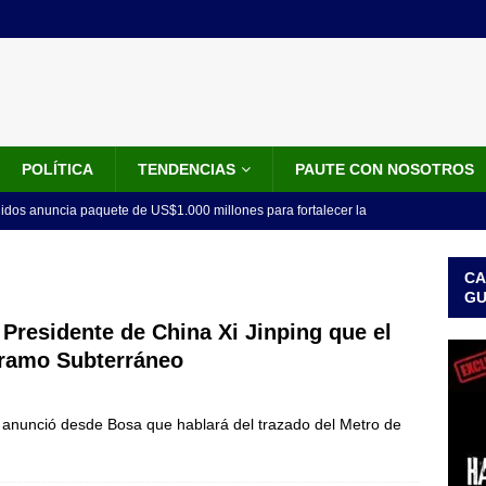
POLÍTICA
TENDENCIAS
PAUTE CON NOSOTROS
idos anuncia paquete de US$1.000 millones para fortalecer la
 de la Espriella
LO ÚLTIMO
CA
do el tiempo de la recuperación del orden”: así fue el primer
G
lla como presidente de Colombia
JUDICIALES
 Presidente de China Xi Jinping que el
Tramo Subterráneo
 la Espriella ya es presidente de Colombia: recibió la banda
LO ÚLTIMO
, anunció desde Bosa que hablará del trazado del Metro de
 posesión de Abelardo De La Espriella: recibirá la banda presidencial
iscurso en el Cantón Pichincha
LO ÚLTIMO