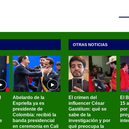
OTRAS NOTICIAS
l
Abelardo de la
El crimen del
El 
Espriella ya es
influencer César
15 
presidente de
Gastélum: qué se
por
Colombia: recibió la
sabe de la
pro
e
banda presidencial
investigación y por
int
en ceremonia en Cali
qué preocupa la