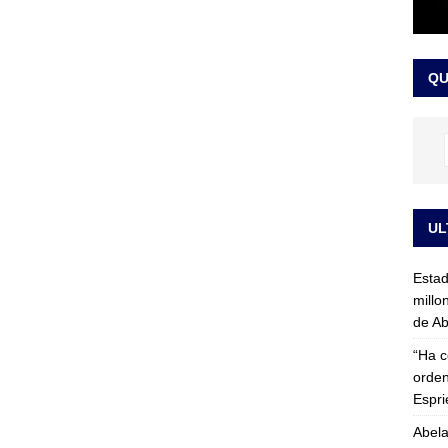
rico no asistirá a la posesión de Abelardo de la Espriella y llama a
l Congreso
LO ÚLTIMO
QU
UL
Esta
millo
de Ab
“Ha c
orden
Espri
Abela