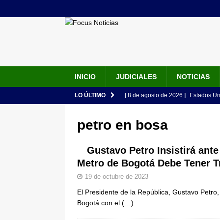
INICIO
JUDICIALES
NOTICIAS
LO ÚLTIMO
[ 8 de agosto de 2026 ]
Estados Un
seguridad del Gobierno de Abelardo
petro en bosa
[ 7 de agosto de 2026 ]
“Ha comenza
discurso de Abelardo de la Esprie
Gustavo Petro Insistirá ante
Metro de Bogotá Debe Tener 
[ 7 de agosto de 2026 ]
Abelardo de
19 de octubre de 2023
presidencial en ceremonia en Cali
El Presidente de la República, Gustavo Petro
[ 6 de agosto de 2026 ]
Así será la
Bogotá con el
(…)
en la Arena USC y dará su primer d