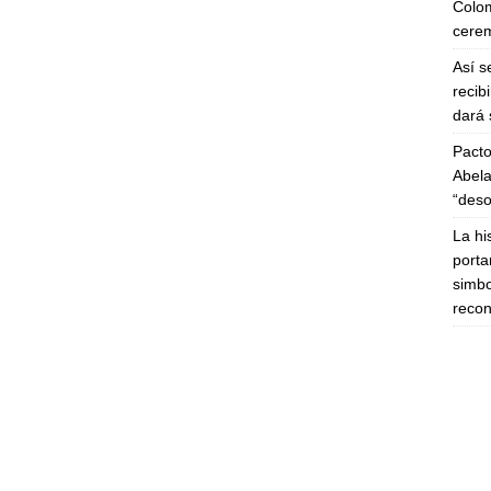
Colom
cerem
Así s
recib
dará 
Pacto
Abela
“deso
La hi
porta
simbo
recon